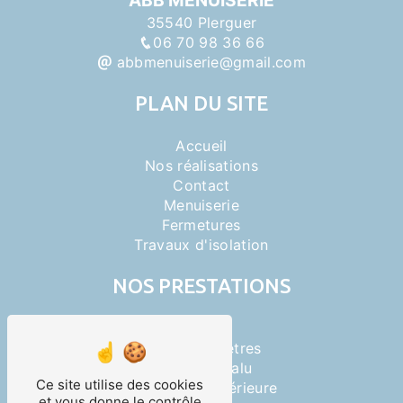
ABB MENUISERIE
35540 Plerguer
06 70 98 36 66
abbmenuiserie@gmail.com
PLAN DU SITE
Accueil
Nos réalisations
Contact
Menuiserie
Fermetures
Travaux d'isolation
NOS PRESTATIONS
Portails
Pose de fenêtres
Menuiserie alu
Ce site utilise des cookies
Menuiserie extérieure
et vous donne le contrôle