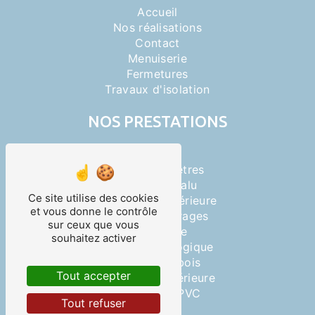
Accueil
Nos réalisations
Contact
Menuiserie
Fermetures
Travaux d'isolation
NOS PRESTATIONS
Portails
Pose de fenêtres
Menuiserie alu
Ce site utilise des cookies
Menuiserie extérieure
et vous donne le contrôle
Portes de garages
sur ceux que vous
Menuiserie
souhaitez activer
Isolation écologique
Menuiserie bois
Tout accepter
Menuiserie intérieure
Menuiserie PVC
Tout refuser